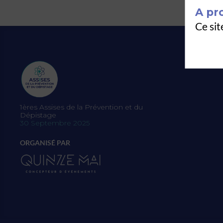
A pr
Ce sit
1ères Assises de la Prévention et du
Dépistage
30 Septembre 2025
ORGANISÉ PAR