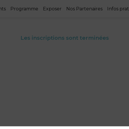
nts
Programme
Exposer
Nos Partenaires
Infos pra
Les inscriptions sont terminées