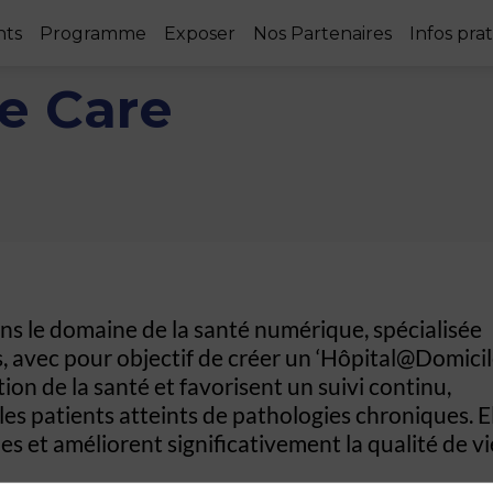
nts
Programme
Exposer
Nos Partenaires
Infos pra
e Care
ns le domaine de la santé numérique, spécialisée
s, avec pour objectif de créer un ‘Hôpital@Domicile
ion de la santé et favorisent un suivi continu,
es patients atteints de pathologies chroniques. E
es et améliorent significativement la qualité de vi