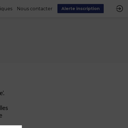
tiques
Nous contacter
Alerte inscription
’.
lles
e