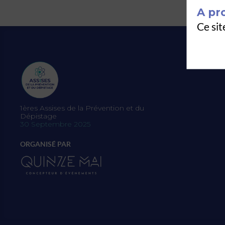
A pr
Ce sit
1ères Assises de la Prévention et du
Dépistage
30 Septembre 2025
ORGANISÉ PAR