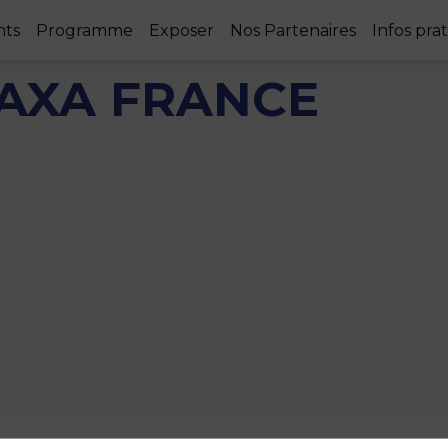
nts
Programme
Exposer
Nos Partenaires
Infos pra
 AXA FRANCE