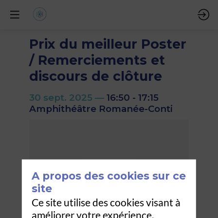
Prix du meilleur Poster
/ Remerciements et
discours de clôture
30 sept. 2025
—
16:50
-
17:15
Amphithéâtre Romanée-Conti
A propos des cookies sur ce
site
Ce site utilise des cookies visant à
améliorer votre expérience.