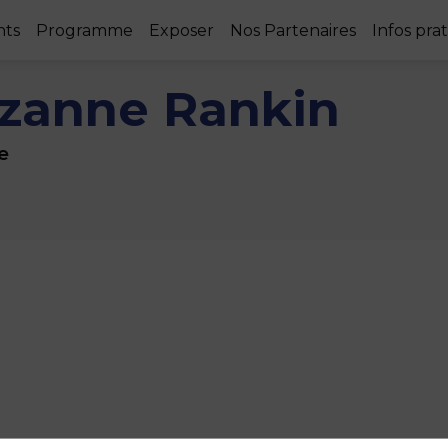
nts
Programme
Exposer
Nos Partenaires
Infos pra
zanne
Rankin
e