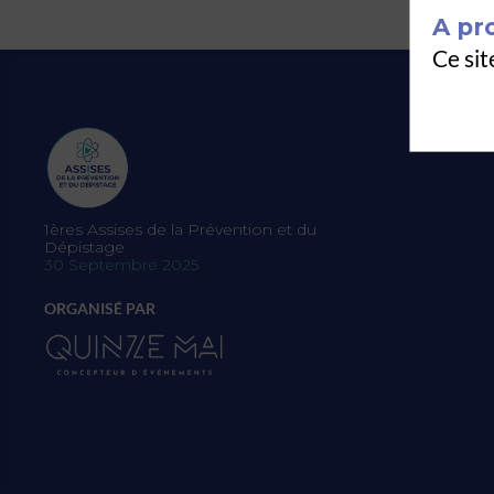
A pr
Ce sit
1ères Assises de la Prévention et du
Dépistage
30 Septembre 2025
ORGANISÉ PAR