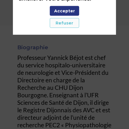
charge de la
Accepter
Recherche
Refuser
Biographie
Professeur Yannick Béjot est chef
du service hospitalo-universitaire
de neurologie et Vice-Président du
Directoire en charge de la
Recherche au CHU Dijon
Bourgogne. Enseignant à l’UFR
Sciences de Santé de Dijon, il dirige
le Registre Dijonnais des AVC et est
directeur adjoint de l’unité de
recherche PEC2 « Physiopathologie