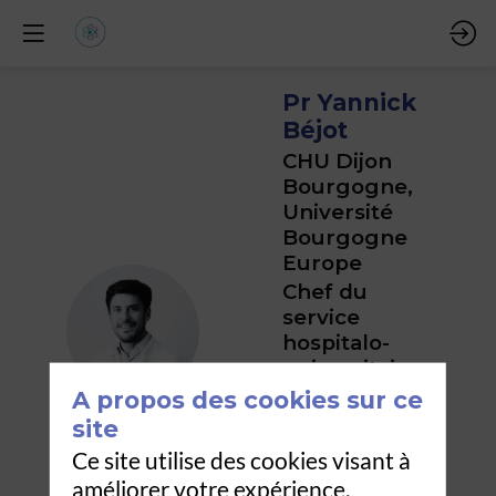
Pr Yannick
Béjot
CHU Dijon
Bourgogne,
Université
Bourgogne
Europe
Chef du
service
PYB
hospitalo-
universitaire
de
A propos des cookies sur ce
neurologie et
site
Vice-
Ce site utilise des cookies visant à
Président du
améliorer votre expérience.
Directoire en