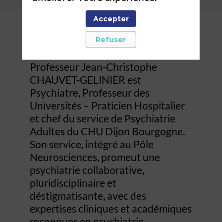
Accepter
Refuser
Biographie
Professeur Jean-Christophe
CHAUVET-GELINIER est
Psychiatre, Professeur des
Universités – Praticien Hospitalier
et chef du service de Psychiatrie
Adultes du CHU Dijon Bourgogne.
Son service, intégré au Pôle
Neurosciences, promeut une
psychiatrie collaborative,
pluridisciplinaire et
déstigmatisante, avec des
expertises cliniques et académiques
reconnues en psychiatrie