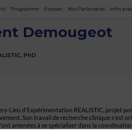
nts
Programme
Exposer
Nos Partenaires
Infos pra
ent
Demougeot
ALISTIC, PhD
s-Lieu d'Expérimentation REALISTIC, projet port
ement. Son travail de recherche clinique s'est ori
l'ont amenées à se spécialiser dans la coordinatio