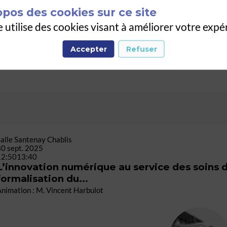
opos des cookies sur ce site
 l'expérimentation de solutions numériques au se
e utilise des cookies visant à améliorer votre expé
démiques, des établissements de santé, des structu
Accepter
Refuser
alle Santenay Chablis
30 sept. 2025
12:50
13:40
L’innovation numérique au service des soins 
formalisation du...
nimation : M. Vincent Harbulot