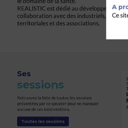
le domaine de la santé.
A pr
REALISTIC est dédié au développement et à
Ce sit
collaboration avec des industriels, des aca
territoriales et des associations.
Ses
S
sessions
Retrouvez la liste de toutes les sessions
présentées par ce speaker pour ne manquer
A
aucune de ses interventions.
Toutes les sessions