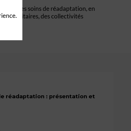
rvice des soins de réadaptation, en
rience.
res sanitaires, des collectivités
de réadaptation : présentation et